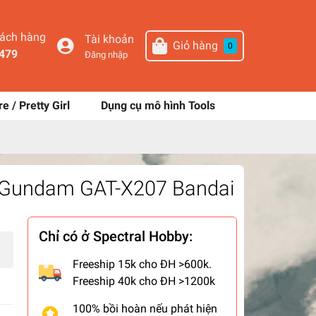
hách hàng
Tài khoản
Giỏ hàng
0
479
Đăng nhập
re / Pretty Girl
Dụng cụ mô hình Tools
z Gundam GAT-X207 Bandai
Chỉ có ở Spectral Hobby:
Freeship 15k cho ĐH >600k.
Freeship 40k cho ĐH >1200k
100% bồi hoàn nếu phát hiện