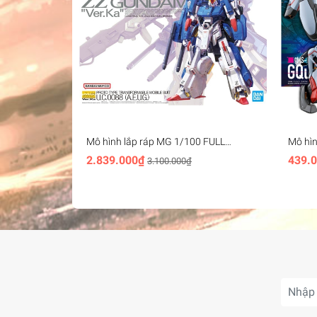
Mô hình lắp ráp MG 1/100 FULL
Mô hì
ARMOR ZZ GUNDAM Ver.Ka Bandai
- band
2.839.000₫
439.
3.100.000₫