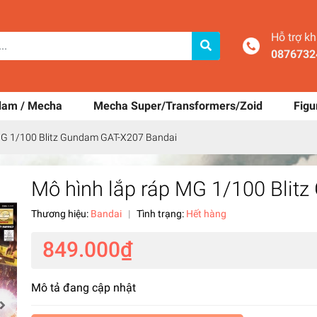
Hỗ trợ k
0876732
dam / Mecha
Mecha Super/Transformers/Zoid
Figu
MG 1/100 Blitz Gundam GAT-X207 Bandai
Mô hình lắp ráp MG 1/100 Blit
Thương hiệu:
Bandai
|
Tình trạng:
Hết hàng
849.000₫
Mô tả đang cập nhật