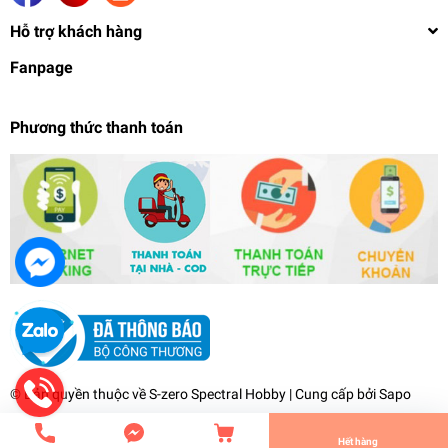
Hỗ trợ khách hàng
Fanpage
Phương thức thanh toán
Mô hình lắp ráp 1/144 HG IBO Graze Ritter
(Carta`s Custom) gundam bandai
329.000₫
undefined
© Bản quyền thuộc về
S-zero Spectral Hobby
| Cung cấp bởi
Sapo
Tiến Hành Thanh Toán
Hết hàng