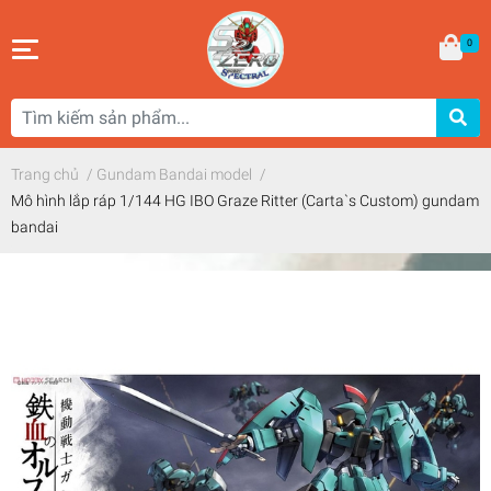
0
Trang chủ
/
Gundam Bandai model
/
Mô hình lắp ráp 1/144 HG IBO Graze Ritter (Carta`s Custom) gundam
bandai