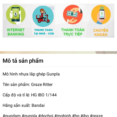
Mô tả sản phẩm
Mô hình nhựa lắp ghép Gunpla
Tên sản phẩm: Graze Ritter
Cấp độ và tỉ lệ: HG IBO 1/144
Hãng sẳn xuất: Bandai
#gundam #gunpla #dochoi #mohinh #hg #ibo #graze