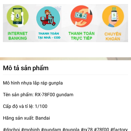
Mô tả sản phẩm
Mô hình nhựa lắp ráp gunpla
Tên sản phẩm: RX-78F00 gundam
Cấp độ và tỉ lệ: 1/100
Hãng sản xuất: Bandai
#dochoi #mohinh #gundam #gunpla #rx78 #78f00 #factory