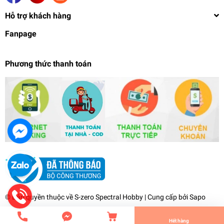
Hỗ trợ khách hàng
Fanpage
Phương thức thanh toán
Mô hình lắp ráp 1/100 Gundam Factory RX-
78F00 gundam RX78 Yokohama bandai
1.790.000₫
undefined
© Bản quyền thuộc về
S-zero Spectral Hobby
| Cung cấp bởi
Sapo
Tiến Hành Thanh Toán
Hết hàng