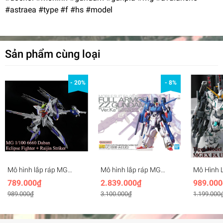
#astraea #type #f #hs #model
Sản phẩm cùng loại
- 20%
- 8%
Mô hình lắp ráp MG
Mô hình lắp ráp MG
Mô Hình 
1/100 Eclipse gundam +
1/100 FULL ARMOR ZZ
Full Armo
789.000₫
2.839.000₫
989.000
Raijin Striker 6660 Daban
GUNDAM Ver.Ka Bandai
9903 Tige
989.000₫
3.100.000₫
1.199.000
nước)