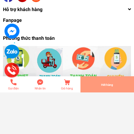
Hỗ trợ khách hàng
Fanpage
Phương thức thanh toán
Mô hình lắp ráp MG 1/100 Gundam Avalanche
Astraea Type F - HS model
949.000₫
undefined
Tiến Hành Thanh Toán
Hết hàng
Gọi điện
Nhắn tin
Giỏ hàng
© Bản quyền thuộc về
S-zero Spectral Hobby
| Cung cấp bởi
Sapo