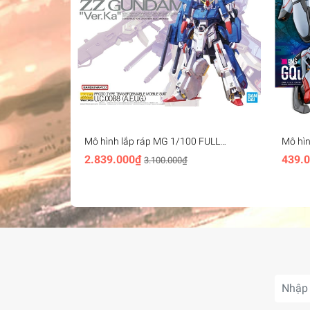
Mô hình lắp ráp MG 1/100 FULL
Mô hì
ARMOR ZZ GUNDAM Ver.Ka Bandai
- band
2.839.000₫
439.
3.100.000₫