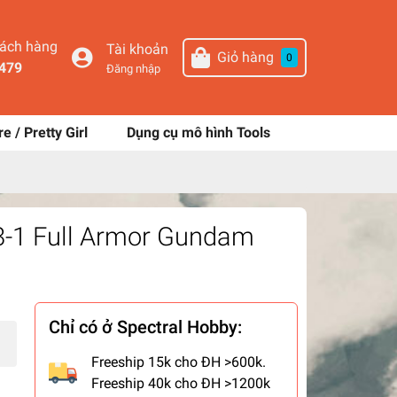
hách hàng
Tài khoản
Giỏ hàng
0
479
Đăng nhập
re / Pretty Girl
Dụng cụ mô hình Tools
8-1 Full Armor Gundam
Chỉ có ở Spectral Hobby:
Freeship 15k cho ĐH >600k.
Freeship 40k cho ĐH >1200k