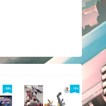
- 28%
- 15%