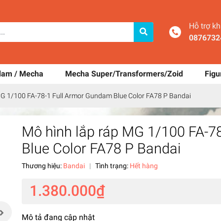
Hỗ trợ k
0876732
dam / Mecha
Mecha Super/Transformers/Zoid
Figu
MG 1/100 FA-78-1 Full Armor Gundam Blue Color FA78 P Bandai
Mô hình lắp ráp MG 1/100 FA-7
Blue Color FA78 P Bandai
Thương hiệu:
Bandai
|
Tình trạng:
Hết hàng
1.380.000₫
Mô tả đang cập nhật