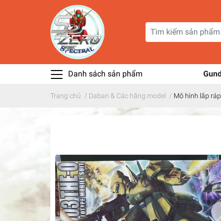
Danh sách sản phẩm
Gun
Trang chủ
/
Daban & Các hãng model
/
Mô hình lắp r