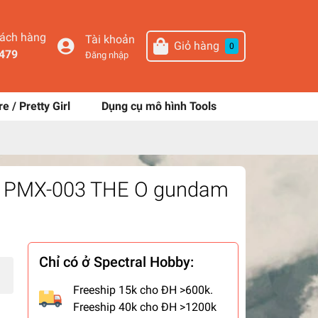
hách hàng
Tài khoản
Giỏ hàng
0
479
Đăng nhập
re / Pretty Girl
Dụng cụ mô hình Tools
26 PMX-003 THE O gundam
Chỉ có ở Spectral Hobby:
Freeship 15k cho ĐH >600k.
Freeship 40k cho ĐH >1200k