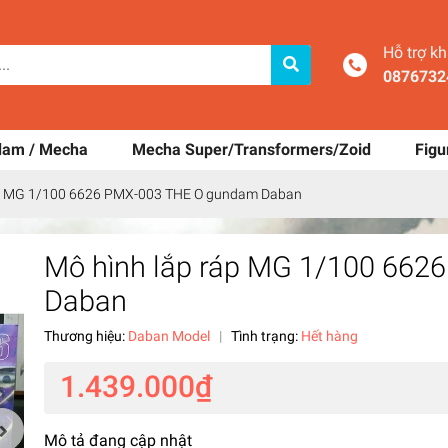
Hỗ trợ k
0876732
dam / Mecha
Mecha Super/Transformers/Zoid
Figu
áp MG 1/100 6626 PMX-003 THE O gundam Daban
Mô hình lắp ráp MG 1/100 66
Daban
Thương hiệu:
Daban Model
|
Tình trạng:
Hết hàng
1.439.000₫
Mô tả đang cập nhật