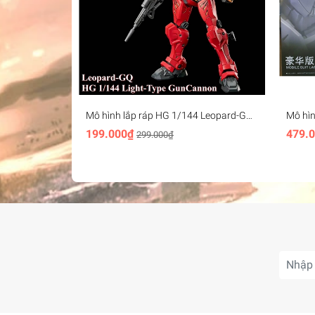
Mô hình lắp ráp HG 1/144 Leopard-GQ
Mô hìn
Quax Light-type GunCannon
với Ef
199.000₫
479.
299.000₫