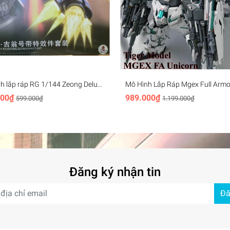
h lắp ráp RG 1/144 Zeong Deluxe
Mô Hình Lắp Ráp Mgex Full Armo
fects - RG34 Gaogao model
Unicorn FA 9903 Tiger Model (+d
000₫
989.000₫
599.000₫
1.199.000₫
nước)
Đăng ký nhận tin
Đă