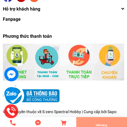
Hỗ trợ khách hàng
Fanpage
Phương thức thanh toán
Mô hình lắp ghép HIRM 1/100 High Resolution
Model Gundam Astray Noir Hires bandai
2.650.000₫
undefined
© Bản quyền thuộc về
S-zero Spectral Hobby
| Cung cấp bởi
Sapo
Tiến Hành Thanh Toán
Hết hàng