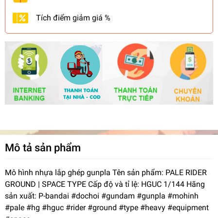
Tích điểm giảm giá %
Mô tả sản phẩm
Mô hình nhựa lắp ghép gunpla Tên sản phẩm: PALE RIDER
GROUND | SPACE TYPE Cấp độ và tỉ lệ: HGUC 1/144 Hãng
sản xuất: P-bandai #dochoi #gundam #gunpla #mohinh
#pale #hg #hguc #rider #ground #type #heavy #equipment