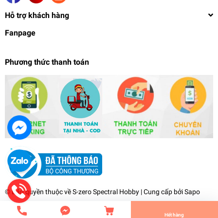
Hỗ trợ khách hàng
Fanpage
Phương thức thanh toán
Mô hình lắp ráp HG 1/144 EMERGENCY ESCAPE
POD PRIMROSE HGUC - P Bandai Limited
380.000₫
undefined
© Bản quyền thuộc về
S-zero Spectral Hobby
| Cung cấp bởi
Sapo
Tiến Hành Thanh Toán
Hết hàng