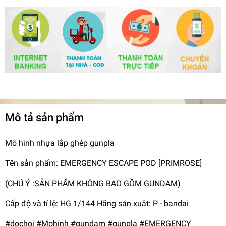
Mô tả sản phẩm
Mô hình nhựa lắp ghép gunpla
Tên sản phẩm: EMERGENCY ESCAPE POD [PRIMROSE]
(CHÚ Ý :SẢN PHẨM KHÔNG BAO GỒM GUNDAM)
Cấp độ và tỉ lệ: HG 1/144 Hãng sản xuât: P - bandai
#dochoi #Mohinh #gundam #gunpla #EMERGENCY