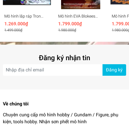
Mô hình lắp ráp Tron
Mô hình EVA Blokees
Mô hình F
Creative Evangelion EVA-
Evagelion Shikinami
Ayanami 
1.269.000₫
1.799.000₫
1.799.0
01 & 06 Metal Frame
Asuka Langley With
Suit Cock
1.499.000₫
1.980.000₫
1.980.000
Alloy Movable
Entry Plug Interior
Edition N
Evangeli
Đăng ký nhận tin
Đăng ký
Về chúng tôi
Chuyên cung cấp mô hình hobby / Gundam / Figure, phụ
kiện, tools hobby. Nhận sơn phết mô hình