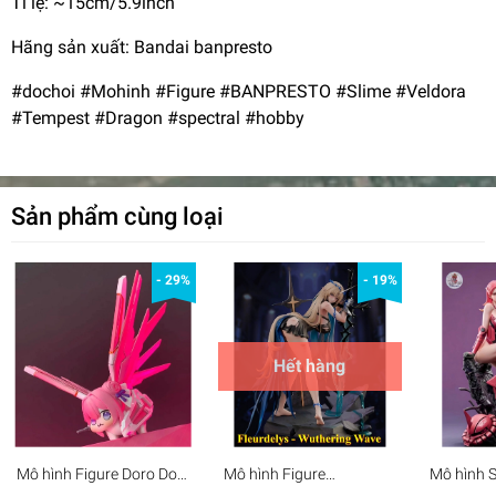
Tỉ lệ: ~15cm/5.9inch
Hãng sản xuất: Bandai banpresto
#dochoi #Mohinh #Figure #BANPRESTO #Slime #Veldora
#Tempest #Dragon #spectral #hobby
Sản phẩm cùng loại
- 29%
- 19%
Hết hàng
Mô hình Figure Doro Doll
Mô hình Figure
Mô hình 
Freedom gundam -
Cartethyia Fleurdelys
Girl Zaku