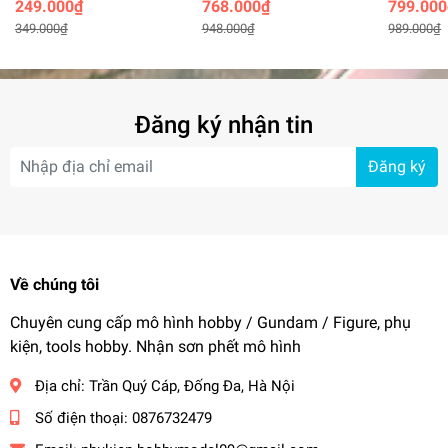
249.000₫
768.000₫
799.000
Dorothy freedom
Wuthering Waves
349.000₫
948.000₫
989.000₫
(27cm)
Đăng ký nhận tin
Đăng ký
Về chúng tôi
Chuyên cung cấp mô hình hobby / Gundam / Figure, phụ
kiện, tools hobby. Nhận sơn phết mô hình
Địa chỉ:
Trần Quý Cáp, Đống Đa, Hà Nội
Số điện thoại:
0876732479