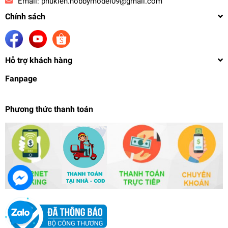
Email:
phukien.hobbymodel09@gmail.com
Chính sách
Hỗ trợ khách hàng
Fanpage
Phương thức thanh toán
Mô hình nhựa Figure BANPRESTO Slime Veldora
Tempest Dragon
590.000₫
undefined