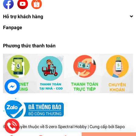
Hỗ trợ khách hàng
Fanpage
Phương thức thanh toán
Mô hình nhân vật Keiseiran Wang Zhaojun 1/7
Qing Cheng Lian Four Legendary Beauties of
China Figure
739.000₫
undefined
© Bản quyền thuộc về
S-zero Spectral Hobby
| Cung cấp bởi
Sapo