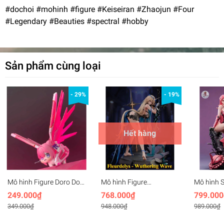
#dochoi #mohinh #figure #Keiseiran #Zhaojun #Four
#Legendary #Beauties #spectral #hobby
Sản phẩm cùng loại
- 29%
- 19%
Hết hàng
Mô hình Figure Doro Doll
Mô hình Figure
Mô hình 
Freedom gundam -
Cartethyia Fleurdelys
Girl Zaku
249.000₫
768.000₫
799.000
Dorothy freedom
Wuthering Waves
349.000₫
948.000₫
989.000₫
(27cm)