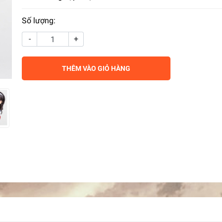
Số lượng:
-
+
THÊM VÀO GIỎ HÀNG