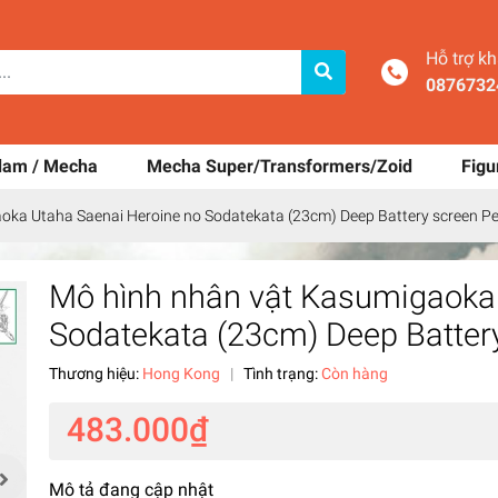
Hỗ trợ k
0876732
dam / Mecha
Mecha Super/Transformers/Zoid
Figu
oka Utaha Saenai Heroine no Sodatekata (23cm) Deep Battery screen P
Mô hình nhân vật Kasumigaoka
Sodatekata (23cm) Deep Batter
Thương hiệu:
Hong Kong
|
Tình trạng:
Còn hàng
483.000₫
Mô tả đang cập nhật