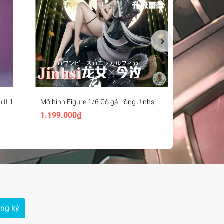
 II 1/6
Mô hình Figure 1/6 Cô gái rồng Jinhsi
Mô hình Figu
Wuthering Waves Game (30cm) -
BearPanda x 
1.199.000₫
1.899.000₫
Thend ANnA
Of Fighters
ng ký