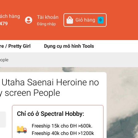
hách hàng
Tài khoản
Giỏ hàng
0
479
Đăng nhập
re / Pretty Girl
Dụng cụ mô hình Tools
eople
 Utaha Saenai Heroine no
y screen People
Chỉ có ở Spectral Hobby:
Freeship 15k cho ĐH >600k.
Freeship 40k cho ĐH >1200k