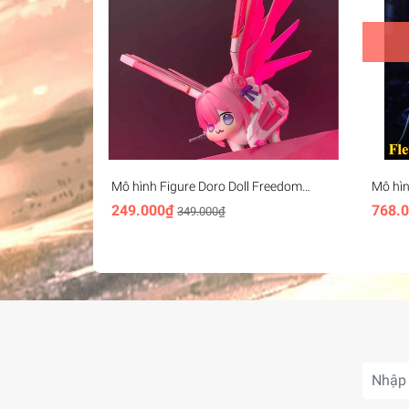
Mô hình Figure Doro Doll Freedom
Mô hìn
gundam - Dorothy freedom
Wuthe
249.000₫
768.
349.000₫