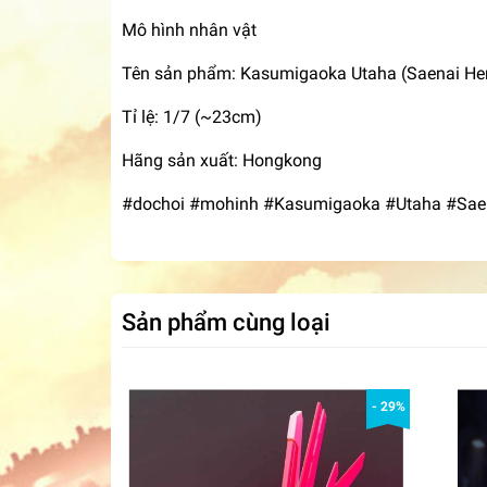
Mô hình nhân vật
Tên sản phẩm: Kasumigaoka Utaha (Saenai Her
Tỉ lệ: 1/7 (~23cm)
Hãng sản xuất: Hongkong
#dochoi #mohinh #Kasumigaoka #Utaha #Saena
Sản phẩm cùng loại
- 29%