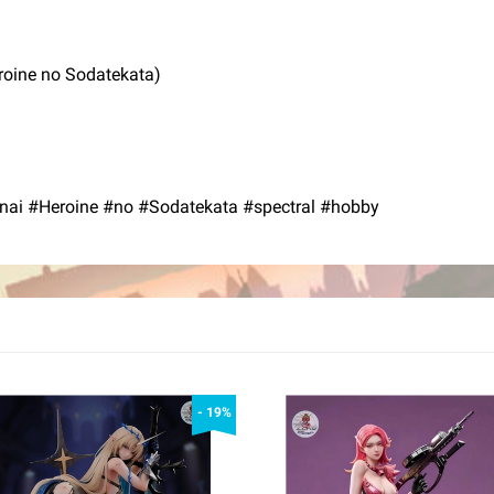
oine no Sodatekata)
i #Heroine #no #Sodatekata #spectral #hobby
- 19%