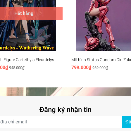
Hết hàng
h Figure Cartethyia Fleurdelys
Mô hình Status Gundam Girl Zaku
ring Waves (27cm)
(29cm)
000₫
799.000₫
948.000₫
989.000₫
Đăng ký nhận tin
Đă