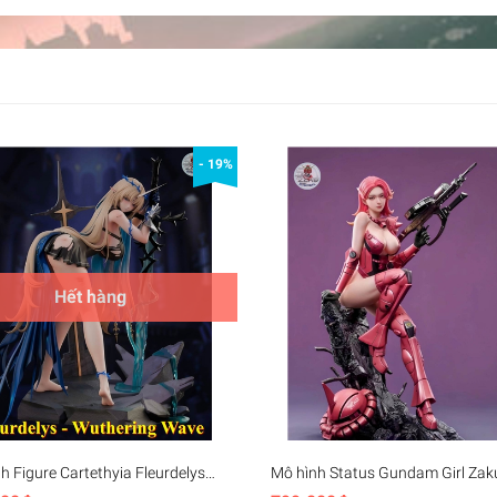
- 19%
Hết hàng
h Figure Cartethyia Fleurdelys
Mô hình Status Gundam Girl Zaku
ring Waves (27cm)
(29cm)