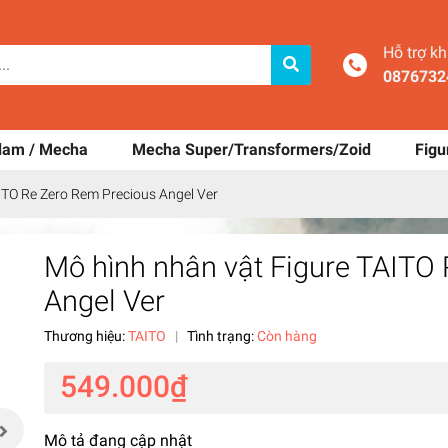
Hỗ trợ k
0876732
dam / Mecha
Mecha Super/Transformers/Zoid
Figu
ITO Re Zero Rem Precious Angel Ver
Mô hình nhân vật Figure TAITO
Angel Ver
Thương hiệu:
TAITO
|
Tình trạng:
Còn hàng
549.000₫
Mô tả đang cập nhật