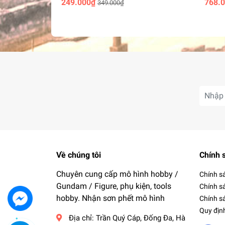
249.000₫
768.
349.000₫
Về chúng tôi
Chính 
Chuyên cung cấp mô hình hobby /
Chính s
Gundam / Figure, phụ kiện, tools
Chính s
hobby. Nhận sơn phết mô hình
Chính sá
Quy địn
Địa chỉ:
Trần Quý Cáp, Đống Đa, Hà