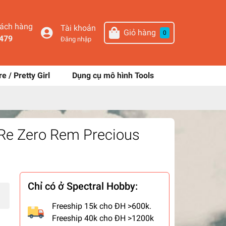
hách hàng
Tài khoản
Giỏ hàng
0
479
Đăng nhập
re / Pretty Girl
Dụng cụ mô hình Tools
 Re Zero Rem Precious
Chỉ có ở Spectral Hobby:
Freeship 15k cho ĐH >600k.
Freeship 40k cho ĐH >1200k