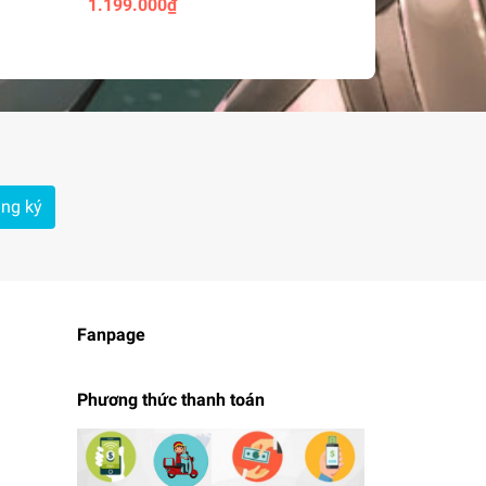
1.199.000₫
1.899.000₫
Thend ANnA
Of Fighters
ng ký
Fanpage
Phương thức thanh toán