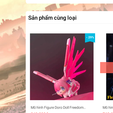
Sản phẩm cùng loại
- 29%
Mô hình Figure Doro Doll Freedom
Mô hìn
gundam - Dorothy freedom
Wuthe