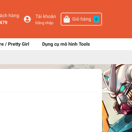
hách hàng
Tài khoản
Giỏ hàng
0
479
Đăng nhập
re / Pretty Girl
Dụng cụ mô hình Tools