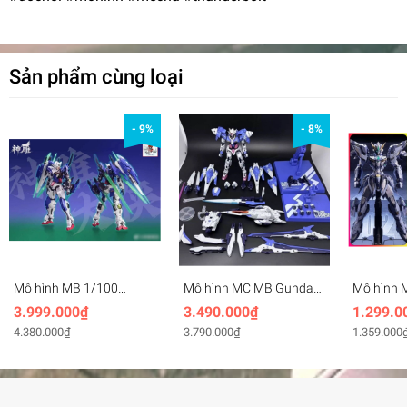
Sản phẩm cùng loại
- 9%
- 8%
Mô hình MB 1/100
Mô hình MC MB Gundam
Mô hình M
Gundam Exia Repair R4 -
00R, XN pack, 7s Raiser
Cangdao 
3.999.000₫
3.490.000₫
1.299.0
Metal Build MC (Hàng
Seven Sword Kanetake
TG02 TIA
4.380.000₫
3.790.000₫
1.359.000
order, inbox)
Ebikawa ver Metal Build
frame