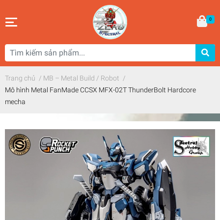
0
Trang chủ
/
MB – Metal Build / Robot
/
Mô hình Metal FanMade CCSX MFX-02T ThunderBolt Hardcore
mecha