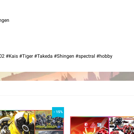
ingen
 #Kais #Tiger #Takeda #Shingen #spectral #hobby
- 15%