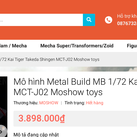
Hỗ trợ k
0876732
dam / Mecha
Mecha Super/Transformers/Zoid
Figu
1/72 Kai Tiger Takeda Shingen MCT-J02 Moshow toys
Mô hình Metal Build MB 1/72 Ka
MCT-J02 Moshow toys
Thương hiệu:
MOSHOW
|
Tình trạng:
Hết hàng
3.898.000₫
Mô tả đang cập nhật