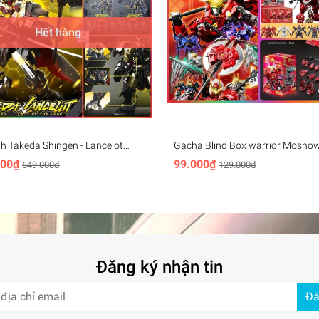
Hết hàng
h Takeda Shingen - Lancelot
Gacha Blind Box warrior Mosho
ed SD SEMBO BLOCK
V2 - Takeda Shingen - Date Mas
000₫
99.000₫
649.000₫
129.000₫
Lancelot - Wucheng
Đăng ký nhận tin
Đă