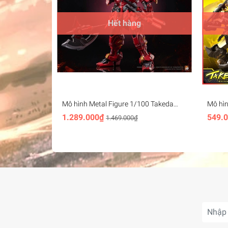
Hết hàng
Mô hình Metal Figure 1/100 Takeda
Mô hìn
Shingen MCT-J02 metal build MOSHOW
Limit
1.289.000₫
549.
1.469.000₫