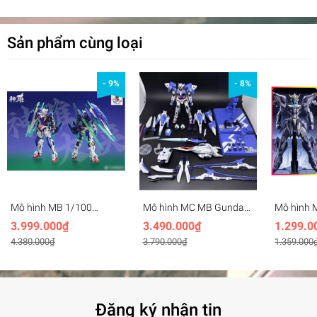
Sản phẩm cùng loại
- 9%
- 8%
Mô hình MB 1/100
Mô hình MC MB Gundam
Mô hình M
Gundam Exia Repair R4 -
00R, XN pack, 7s Raiser
Cangdao 
3.999.000₫
3.490.000₫
1.299.0
Metal Build MC (Hàng
Seven Sword Kanetake
TG02 TIA
4.380.000₫
3.790.000₫
1.359.000
order, inbox)
Ebikawa ver Metal Build
frame
Đăng ký nhận tin