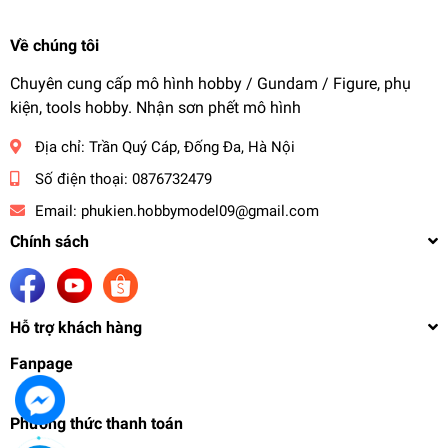
Về chúng tôi
Chuyên cung cấp mô hình hobby / Gundam / Figure, phụ
kiện, tools hobby. Nhận sơn phết mô hình
Địa chỉ:
Trần Quý Cáp, Đống Đa, Hà Nội
Số điện thoại:
0876732479
Email:
phukien.hobbymodel09@gmail.com
Chính sách
Hỗ trợ khách hàng
Fanpage
Phương thức thanh toán
Mô hình Metal Build Frame Figure MB 1/100 00
XN Raiser - MC