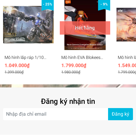
- 25%
- 9%
Hết hàng
Mô hình lắp ráp 1/10
Mô hình EVA Blokees
Mô hình l
Batman Arkham Knight -
Evagelion Shikinami
Heart Day
1.049.000₫
1.799.000₫
1.549.0
Hemoxian
Asuka Langley With
SOULING
1.399.000₫
1.980.000₫
1.799.000
Entry Plug Interior
Đăng ký nhận tin
Đăng ký