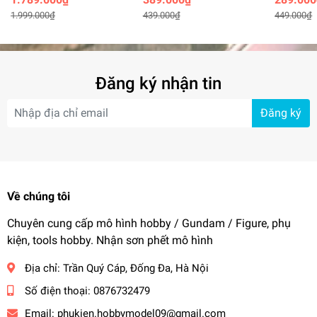
Collection Space
Xiaofeng
Transfor
1.999.000₫
439.000₫
449.000₫
Đăng ký nhận tin
Đăng ký
Về chúng tôi
Chuyên cung cấp mô hình hobby / Gundam / Figure, phụ
kiện, tools hobby. Nhận sơn phết mô hình
Địa chỉ:
Trần Quý Cáp, Đống Đa, Hà Nội
Số điện thoại:
0876732479
Email:
phukien.hobbymodel09@gmail.com