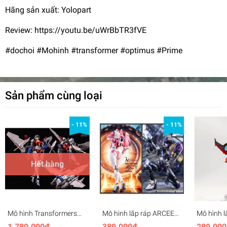
Hãng sản xuất: Yolopart
Review: https://youtu.be/uWrBbTR3fVE
#dochoi #Mohinh #transformer #optimus #Prime
Sản phẩm cùng loại
- 11%
- 11%
Hết hàng
Mô hình Transformers
Mô hình lắp ráp ARCEE
Mô hình l
CS03 STAR QUEEN
MD002 Transformer
Windbla
1.789.000₫
389.000₫
289.000