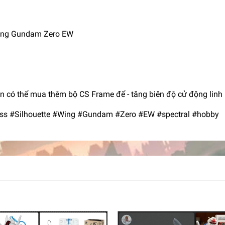
Wing Gundam Zero EW
 có thể mua thêm bộ CS Frame để - tăng biên độ cử động linh h
s #Silhouette #Wing #Gundam #Zero #EW #spectral #hobby