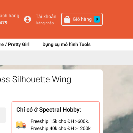
hách hàng
Tài khoản
Giỏ hàng
0
479
Đăng nhập
re / Pretty Girl
Dụng cụ mô hình Tools
ss Silhouette Wing
Chỉ có ở Spectral Hobby:
Freeship 15k cho ĐH >600k.
Freeship 40k cho ĐH >1200k