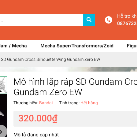
Hỗ trợ k
0876732
dam / Mecha
Mecha Super/Transformers/Zoid
Figu
p SD Gundam Cross Silhouette Wing Gundam Zero EW
Mô hình lắp ráp SD Gundam Cro
Gundam Zero EW
Thương hiệu:
Bandai
|
Tình trạng:
Hết hàng
320.000₫
Mô tả đang cập nhật