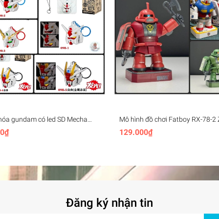
hóa gundam có led SD Mecha
Mô hình đồ chơi Fatboy RX-78-2 
ey Chain (rx78, unicorn,
Magnetic Assembly Model - Chon
00₫
129.000₫
, aerial,..)
Đăng ký nhận tin