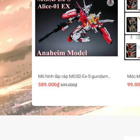
Mô hình lắp ráp MGSD Ex-S gundam
Móc k
Alice-01 EX - Anaheim Model
Head K
589.000₫
99.0
699.000₫
freedom