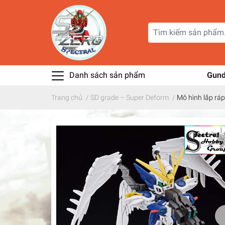
Danh sách sản phẩm
Gun
Trang chủ
/
SD grade – Super Deform
/
Mô hình lắp rá