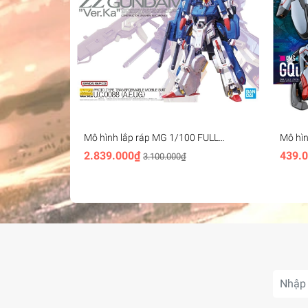
Mô hình lắp ráp MG 1/100 FULL
Mô hì
ARMOR ZZ GUNDAM Ver.Ka Bandai
- band
2.839.000₫
439.
3.100.000₫