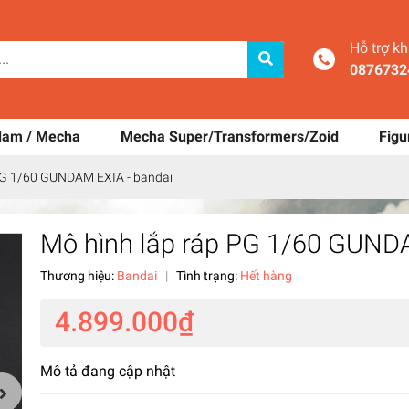
Hỗ trợ k
0876732
dam / Mecha
Mecha Super/Transformers/Zoid
Figu
PG 1/60 GUNDAM EXIA - bandai
Mô hình lắp ráp PG 1/60 GUND
Thương hiệu:
Bandai
|
Tình trạng:
Hết hàng
4.899.000₫
Mô tả đang cập nhật