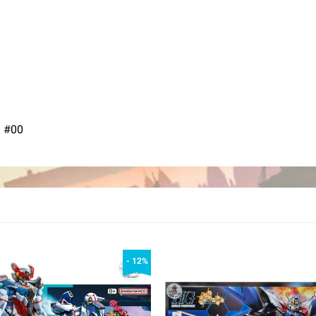
a #00
- 12%