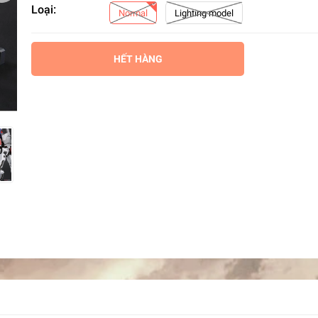
Loại:
Normal
Lighting model
HẾT HÀNG