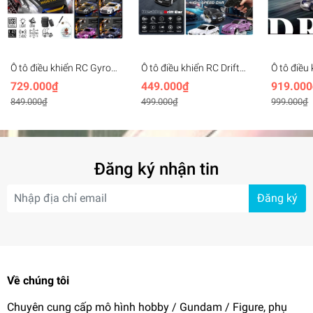
Ô tô điều khiển RC Gyro
Ô tô điều khiển RC Drift
Ô tô điều
Drift Car 1:43 mini racing
Car 1:64 mini racing 2.4G
Drift 1/4
729.000₫
449.000₫
919.000
2.4G 4WD - Break The
4WD - FAYEE Model
mini rac
849.000₫
499.000₫
999.000₫
Dawn (BRRRRT)
remote co
JIABAILE
Đăng ký nhận tin
Đăng ký
Về chúng tôi
Chuyên cung cấp mô hình hobby / Gundam / Figure, phụ