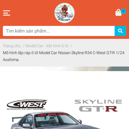
0
Trang chủ
/
Model Car - Mô hình ô tô
/
Mô hình lắp ráp ô tô Model Car Nissan Skyline R34 C-West GT-R 1/24
Aoshima