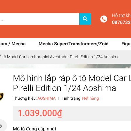
Hỗ trợ k
0876732
dam / Mecha
Mecha Super/Transformers/Zoid
Figu
ô tô Model Car Lamborghini Aventador Pirelli Edition 1/24 Aoshima
Mô hình lắp ráp ô tô Model Car
Pirelli Edition 1/24 Aoshima
Thương hiệu:
AOSHIMA
|
Tình trạng:
Hết hàng
1.039.000₫
Mô tả đang cập nhật