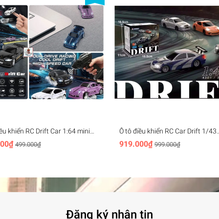
iều khiển RC Drift Car 1:64 mini
Ô tô điều khiển RC Car Drift 1/43
 2.4G 4WD - FAYEE Model
Chassis model mini racing 2.4G
000₫
919.000₫
499.000₫
999.000₫
remote controld JIABAILE
Đăng ký nhận tin