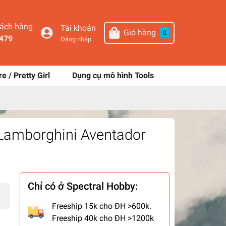
hách hàng
Tài khoản
Giỏ hàng
0
479
Đăng nhập
re / Pretty Girl
Dụng cụ mô hình Tools
 Lamborghini Aventador
Chỉ có ở Spectral Hobby:
Freeship 15k cho ĐH >600k.
Freeship 40k cho ĐH >1200k