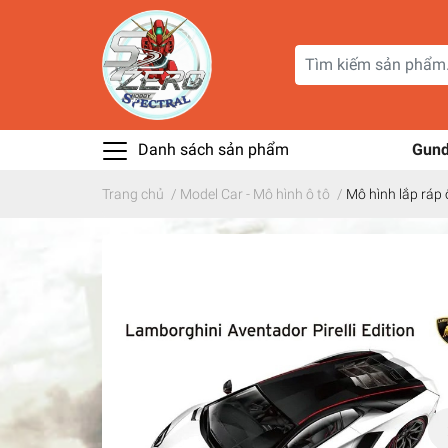
Danh sách sản phẩm
Gun
Trang chủ
/
Model Car - Mô hình ô tô
/
Mô hình lắp ráp 