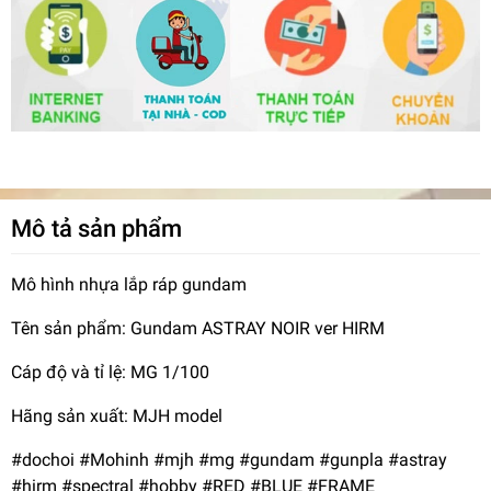
Mô tả sản phẩm
Mô hình nhựa lắp ráp gundam
Tên sản phẩm: Gundam ASTRAY NOIR ver HIRM
Cáp độ và tỉ lệ: MG 1/100
Hãng sản xuất: MJH model
#dochoi #Mohinh #mjh #mg #gundam #gunpla #astray
#hirm #spectral #hobby #RED #BLUE #FRAME