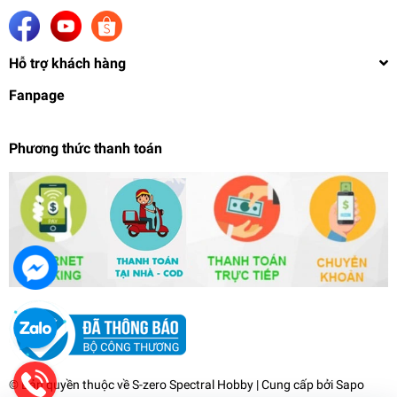
Hỗ trợ khách hàng
Fanpage
Phương thức thanh toán
Mô hình lắp ráp MG 1/100 RX-78-2 RX78 CA
Casval’s Ver.3.0 6628 gundam Daban
489.000₫
undefined
© Bản quyền thuộc về
S-zero Spectral Hobby
| Cung cấp bởi
Sapo