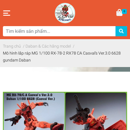
0
Trang chủ
/
Daban & Các hãng model
/
Mô hình lắp ráp MG 1/100 RX-78-2 RX78 CA Casval’s Ver.3.0 6628
gundam Daban