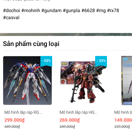
#dochoi #mohinh #gundam #gunpla #6628 #mg #rx78
#casval
Sản phẩm cùng loại
- 33%
- 23%
Mô hình lắp ráp RG
Mô hình lắp ráp HG
Mô hình l
1/144 Wing Zero - 9902
1/144 High Mobility
1/144 Nu
299.000₫
269.000₫
149.000
Golden Horse
Psycho Zaku XD60138
funnel R
449.000₫
349.000₫
229.000₫
(base+effect+decal)