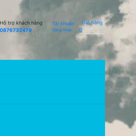
Giỏ hàng
Hỗ trợ khách hàng
Tài khoản
0
0876732479
Đăng nhập