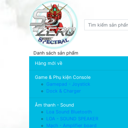
Danh sách sản phẩm
Hàng mới về
Game & Phụ kiện Console
Gamepad - Joystick
Dock & Charger
Âm thanh - Sound
Loa Sound Bluetooth
LOA - SOUND SPEAKER
Mạch - Amplifier board