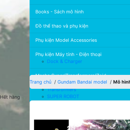
Books - Sách mô hình
Đồ thể thao và phụ kiện
Phụ kiện Model Accessories
Phụ kiện Máy tính - Điện thoại
Dock & Charger
Gundam / Mecha
Mecha Super/Tran
Mecha Super/Transformers/Zoid
Trang chủ
/
Gundam Bandai model
/
Mô hìn
ZOID
Transformers
SUPER ROBOT
Hết hàng
Super Robot Wars (SRW)
Neon Genesis Evangelion
SNAA MODEL
SMP Model