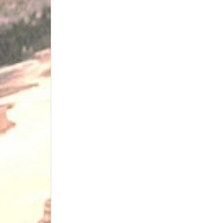
FAN & PRAY BOX - Hộp hút
Hộp hút Spray Box
FANS Quạt Hút
Thiết bị điện tử
Dụng cụ & Thiết bị tiện ích
Phụ kiện thú cưng Pet-shop