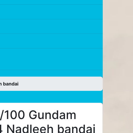
ình Tools
h bandai
 1/100 Gundam
 Nadleeh bandai