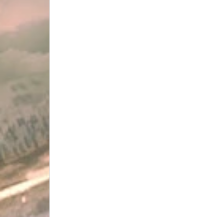
MODO PAINT
MR.HOBBY COLOR
CITADEL PAINT
MIG AMMO Paint
VALLEJO COLOR
Thinner - Cleaner - Remover Paint
Bút sơn Marker / Brush Pen
Anchoret Color
TAMIYA COLOR
Msin - BigBoss
Spray Paint
Máy - bút sơn / Airbrush Compressor
Bút sơn Airbrush Pen
Máy nén khí Compressor
Phụ kiện sơn Accessories
Bút sơn Marker / Brush Pen
Cọ vẽ drawbrush