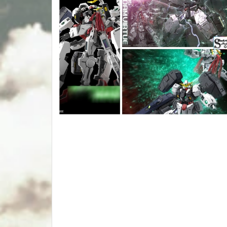
Moshow model
No.57 FIFTY SEVEN
Motor Nuclear
IRON TOYS
Cang-toys
SEMBO BLOCK
Mô hình nhân vật
Dragon Ball
One Piece
30MS
Neon Genesis Evangelion
Nuke Matrix Fantasy Girls
Figure-rise Standard (FRS)
EASTERN MODEL
SUYATA Model
KOTOBUKIYA FAG
Fate Stay Night /Grand Order
VOLKS INC