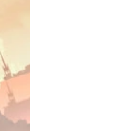
Giá đỡ Action Base Display Box Stand
Giá đỡ Action Base
Display box Stand
Dụng cụ mô hình Tools
KÌM - CUTTER NIPPER
Dao kỹ thuật - Pen Carving Knife
Nhíp - Tweezers
Khoan cưa - Drill & Saw
Chisel blade
Keo Glue - Cement – Putty
Nhám dũa - File Sanding
Sơn Mô hình Paint color Thinner Cleaner
ALCHEMY PAINT
SUNIN PAINT
GN PAINT
JUMPWIND PAINT
GAIA PAINT