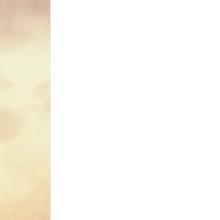
PG – Perfect Grade 1/60
MB – Metal Build
MG-HiRM-FM-Re-1/100
RG - Real Grade
HG High Grade
SD grade – Super Deform
NXEDGE STYLE
Gundam GFF-MC
Phụ kiện Model Accessories
Head Bust
Mega size
Daban model
SNAA MODEL
Resin gundam
Motor Nuclear
Mega Size
Decal Water Sticker