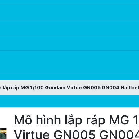
sformers/Zoid
Figure / Pretty Girl
Dụng cụ mô h
h lắp ráp MG 1/100 Gundam Virtue GN005 GN004 Nadlee
Mô hình lắp ráp MG
Virtue GN005 GN004