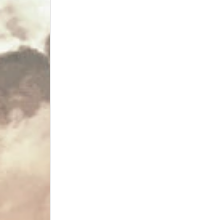
Figure / Pretty Girl
Figure Resin
Action Figure
Model Figure
30MS
SUYATA Model
KOTOBUKIYA FAG
Fate Stay Night /Grand Order
Model Car – Motocycle - RC
Model Car - Mô hình ô tô
Model Motorcycle - Mô hình xe máy
Accessories Car/Motorcycle RC
RC Car
Gundam / Mecha
Gundam Bandai model