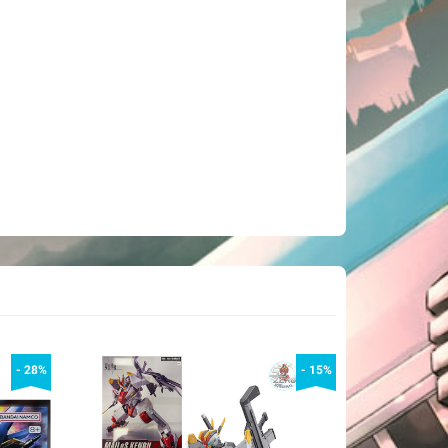
- 28%
- 15%