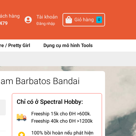
hách hàng
Tài khoản
Giỏ hàng
0
479
Đăng nhập
re / Pretty Girl
Dụng cụ mô hình Tools
dam Barbatos Bandai
Chỉ có ở Spectral Hobby:
Freeship 15k cho ĐH >600k.
Freeship 40k cho ĐH >1200k
100% bồi hoàn nếu phát hiện