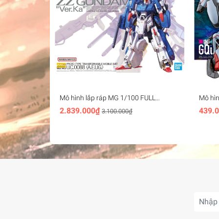
Mô hình lắp ráp MG 1/100 FULL
Mô hì
ARMOR ZZ GUNDAM Ver.Ka Bandai
- band
2.839.000₫
439.
3.100.000₫