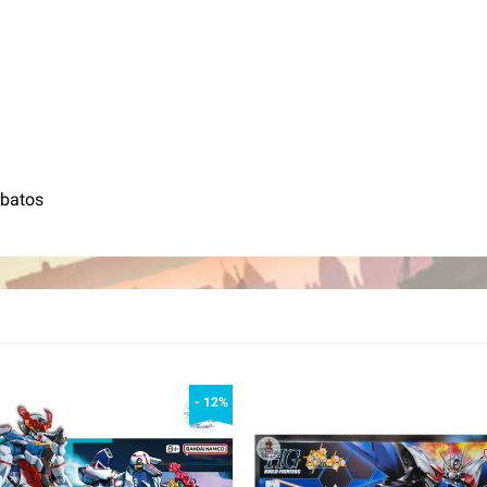
batos
- 12%