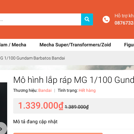
Hỗ trợ k
0876732
dam / Mecha
Mecha Super/Transformers/Zoid
Figu
 MG 1/100 Gundam Barbatos Bandai
Mô hình lắp ráp MG 1/100 Gun
Thương hiệu:
Bandai
|
Tình trạng:
Hết hàng
1.339.000₫
1.389.000₫
Mô tả đang cập nhật