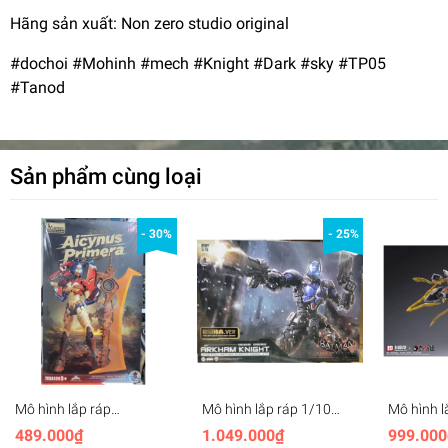
Hãng sản xuất: Non zero studio original
#dochoi #Mohinh #mech #Knight #Dark #sky #TP05
#Tanod
Sản phẩm cùng loại
- 30%
- 25%
Mô hình lắp ráp
Mô hình lắp ráp 1/10
Mô hình l
Transformer AICYNUS
Batman Arkham Knight -
Zodiac R
489.000₫
1.049.000₫
999.000
Primera MBREED –
Hemoxian
Baffarion