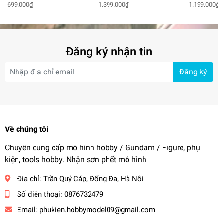
699.000₫
1.399.000₫
1.199.000
Infinite Charm
Hemoxian
Đăng ký nhận tin
Đăng ký
Về chúng tôi
Chuyên cung cấp mô hình hobby / Gundam / Figure, phụ
kiện, tools hobby. Nhận sơn phết mô hình
Địa chỉ:
Trần Quý Cáp, Đống Đa, Hà Nội
Số điện thoại:
0876732479
Email:
phukien.hobbymodel09@gmail.com