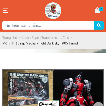
0
Trang chủ
/
Mecha Super/Transformers/Zoid
/
Mô hình lắp ráp Mecha Knight Dark sky TP05 Tanod