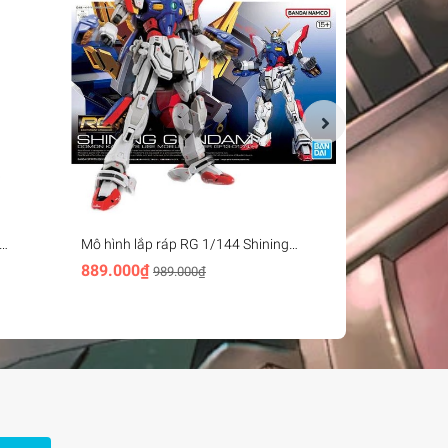
Mô hình lắp ráp RG 1/144 Shining
Mô hình lắp 
Gundam - Bandai
Gundam (EW 
889.000₫
889.000₫
989.000₫
9
ion