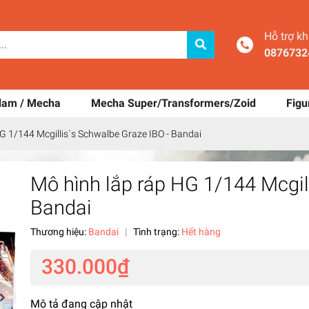
Hỗ trợ k
0876732
dam / Mecha
Mecha Super/Transformers/Zoid
Figu
G 1/144 Mcgillis`s Schwalbe Graze IBO - Bandai
Mô hình lắp ráp HG 1/144 Mcgil
Bandai
Thương hiệu:
Bandai
|
Tình trạng:
Hết hàng
330.000₫
Mô tả đang cập nhật