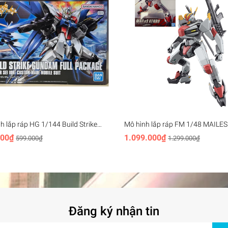
h lắp ráp HG 1/144 Build Strike
Mô hình lắp ráp FM 1/48 MAILES
m Full Package HGBF BANDAI
KENBU Kyoukai Senki FULL
000₫
1.099.000₫
599.000₫
1.299.000₫
MECHANICS BANDAI Special Edit
Đăng ký nhận tin