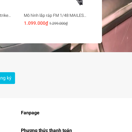
trike
Mô hình lắp ráp FM 1/48 MAILES
Mô hình lắp 
NDAI
KENBU Kyoukai Senki FULL
Gundam - Ba
1.099.000₫
889.000₫
1.299.000₫
9
MECHANICS BANDAI Special Edition
ng ký
Fanpage
Phương thức thanh toán