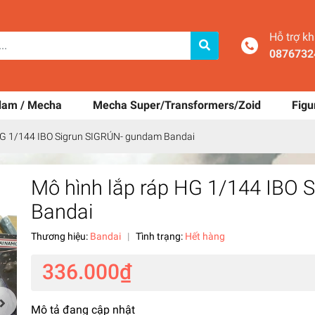
Hỗ trợ k
0876732
dam / Mecha
Mecha Super/Transformers/Zoid
Figu
HG 1/144 IBO Sigrun SIGRÚN- gundam Bandai
Mô hình lắp ráp HG 1/144 IBO
Bandai
Thương hiệu:
Bandai
|
Tình trạng:
Hết hàng
336.000₫
Mô tả đang cập nhật