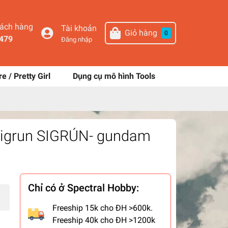
hách hàng
Tài khoản
Giỏ hàng
0
479
Đăng nhập
re / Pretty Girl
Dụng cụ mô hình Tools
 Sigrun SIGRÚN- gundam
Chỉ có ở Spectral Hobby:
Freeship 15k cho ĐH >600k.
Freeship 40k cho ĐH >1200k