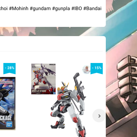
#dochoi #Mohinh #gundam #gunpla #IBO #Bandai
- 28%
- 15%