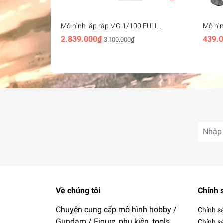
Mô hình lắp ráp MG 1/100 FULL
Mô hì
ARMOR ZZ GUNDAM Ver.Ka Bandai
- band
2.839.000₫
439.
3.100.000₫
Về chúng tôi
Chính 
Chuyên cung cấp mô hình hobby /
Chính s
Gundam / Figure, phụ kiện, tools
Chính s