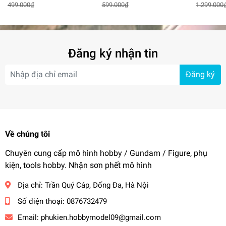
499.000₫
599.000₫
1.299.000
HGBF BANDAI
BANDAI Sp
Đăng ký nhận tin
Đăng ký
Về chúng tôi
Chuyên cung cấp mô hình hobby / Gundam / Figure, phụ
kiện, tools hobby. Nhận sơn phết mô hình
Địa chỉ:
Trần Quý Cáp, Đống Đa, Hà Nội
Số điện thoại:
0876732479
Email:
phukien.hobbymodel09@gmail.com