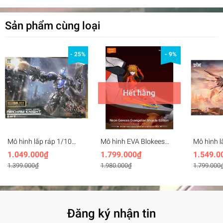
Sản phẩm cùng loại
- 25%
- 9%
Hết hàng
Mô hình lắp ráp 1/10
Mô hình EVA Blokees
Mô hình l
Batman Arkham Knight -
Evagelion Shikinami
Heart Day
1.049.000₫
1.799.000₫
1.549.0
Hemoxian
Asuka Langley With
SOULING
1.399.000₫
1.980.000₫
1.799.000
Entry Plug Interior
Đăng ký nhận tin