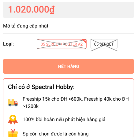
1.020.000₫
Mô tả đang cập nhật
Loại:
05 SERQET+POSTER A2
05 SERQET
HẾT HÀNG
Chỉ có ở Spectral Hobby:
Freeship 15k cho ĐH >600k. Freeship 40k cho ĐH
>1200k
100% bồi hoàn nếu phát hiện hàng giả
Sp còn chọn được là còn hàng