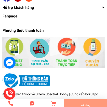
Hỗ trợ khách hàng
Fanpage
Phương thức thanh toán
Mô hình lắp ráp EG 1/144 Strike Gundam GAT-
X105 Entry Grade Bandai
299.000₫
undefined
© Bản quyền thuộc về
S-zero Spectral Hobby
| Cung cấp bởi
Sapo
Tiến Hành Thanh Toán
Hết hàng