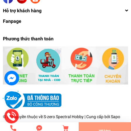
Hỗ trợ khách hàng
Fanpage
Phương thức thanh toán
Mô hình lắp ráp Cross Frame Girl Dark Magician
Girl Yu Gi Oh CFG Kotobukiya
1.559.000₫
undefined
© Bản quyền thuộc về
S-zero Spectral Hobby
| Cung cấp bởi
Sapo
Tiến Hành Thanh Toán
Hết hàng