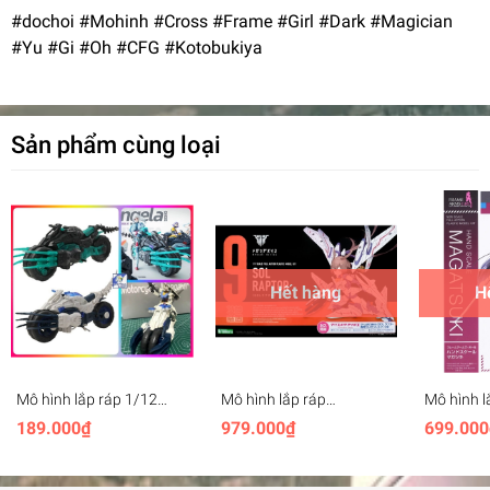
#dochoi #Mohinh #Cross #Frame #Girl #Dark #Magician
#Yu #Gi #Oh #CFG #Kotobukiya
Sản phẩm cùng loại
Hết hàng
H
Mô hình lắp ráp 1/12
Mô hình lắp ráp
Mô hình l
Motorcycle Monomer
Kotobukiya SOL Raptor
Kotobuki
189.000₫
979.000₫
699.000
Machine Girl
Megami Device 9 KP475
MAGATSU
Machine Girl
FAG FG08