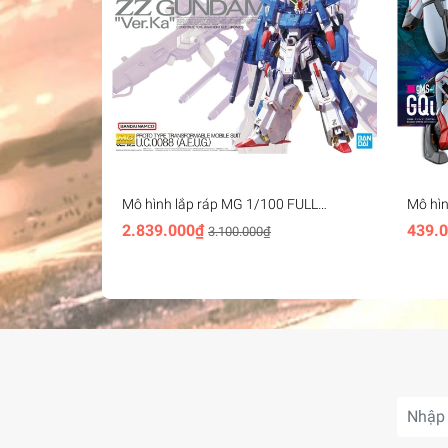
Mô hình lắp ráp MG 1/100 FULL
Mô hì
ARMOR ZZ GUNDAM Ver.Ka Bandai
- band
2.839.000₫
439.
3.100.000₫