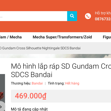
Hỗ trợ k
0876732
dam / Mecha
Mecha Super/Transformers/Zoid
Figu
SD Gundam Cross Silhouette Nightingale SDCS Bandai
Mô hình lắp ráp SD Gundam Cros
SDCS Bandai
Thương hiệu:
Bandai
|
Tình trạng:
Hết hàng
469.000₫
Mô tả đang cập nhật