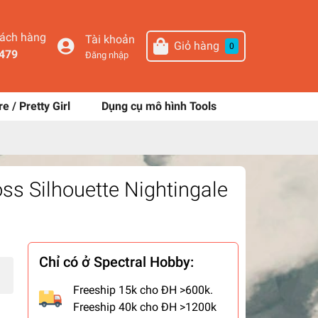
hách hàng
Tài khoản
Giỏ hàng
0
479
Đăng nhập
re / Pretty Girl
Dụng cụ mô hình Tools
s Silhouette Nightingale
Chỉ có ở Spectral Hobby:
Freeship 15k cho ĐH >600k.
Freeship 40k cho ĐH >1200k