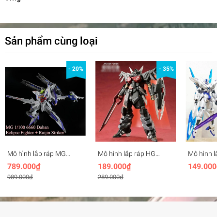
Sản phẩm cùng loại
- 20%
- 35%
Mô hình lắp ráp MG
Mô hình lắp ráp HG
Mô hình l
1/100 Eclipse gundam +
1/144 Black Knight
1/144 Tra
789.000₫
189.000₫
149.000
Raijin Striker 6660 Daban
Squad Shi-ve.A gundam -
JMS mod
989.000₫
289.000₫
Sharp Impression