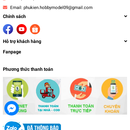
Email:
phukien.hobbymodel09@gmail.com
Chính sách
Hỗ trợ khách hàng
Fanpage
Phương thức thanh toán
Mô hình lắp ráp MG 1/100 Gundam 00 7s /
Raiser 00-Raiser 6604 6603 - Daban (kèm led)
599.000₫