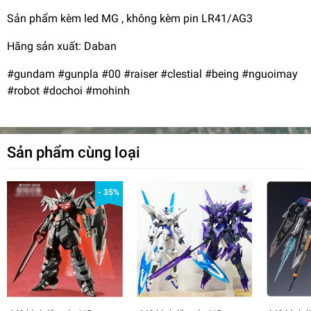
Sản phẩm kèm led MG , không kèm pin LR41/AG3
Hãng sản xuất: Daban
#gundam #gunpla #00 #raiser #clestial #being #nguoimay
#robot #dochoi #mohinh
Sản phẩm cùng loại
- 35%