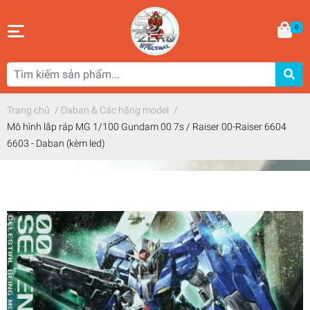
0
Trang chủ
/
Daban & Các hãng model
/
Mô hình lắp ráp MG 1/100 Gundam 00 7s / Raiser 00-Raiser 6604
6603 - Daban (kèm led)