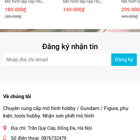
Mô hình lắp ráp HG
Mô hình lắp ráp HG
Mô hình l
1/144 Black Knight
1/144 Transient Glacier -
1/144 Wi
189.000₫
149.000₫
299.000
Squad Shi-ve.A gundam -
JMS model
Golden H
289.000₫
449.000₫
Sharp Impression
(base+eff
Đăng ký nhận tin
Đăng ký
Về chúng tôi
Chuyên cung cấp mô hình hobby / Gundam / Figure, phụ
kiện, tools hobby. Nhận sơn phết mô hình
Địa chỉ:
Trần Quý Cáp, Đống Đa, Hà Nội
Số điện thoại:
0876732479