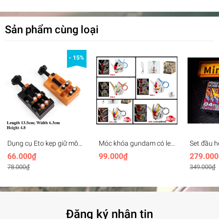
Sản phẩm cùng loại
- 15%
Dụng cụ Eto kẹp giữ mô
Móc khóa gundam có led
Set đầu 
hình Mini bench vise
SD Mecha Head Key
MHEX H
66.000₫
99.000₫
279.000
plastic
Chain (rx78, unicorn,
Vajra 04
78.000₫
349.000₫
freedom, aerial,..)
Wolverine
(+led)
Đăng ký nhận tin