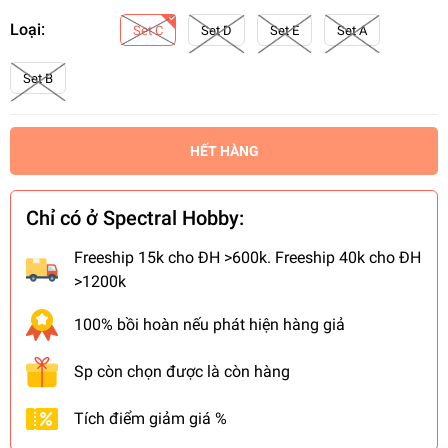
Loại:
Set C
Set D
Set E
Set A
Set B
HẾT HÀNG
Chỉ có ở Spectral Hobby:
Freeship 15k cho ĐH >600k. Freeship 40k cho ĐH
>1200k
100% bồi hoàn nếu phát hiện hàng giả
Sp còn chọn được là còn hàng
Tích điểm giảm giá %