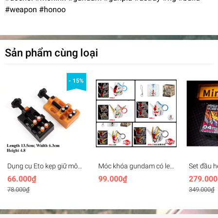
#weapon #honoo
Sản phẩm cùng loại
- 15%
Dụng cụ Eto kẹp giữ mô
Móc khóa gundam có led
Set đầu 
hình Mini bench vise
SD Mecha Head Key
MHEX H
66.000₫
99.000₫
279.000
plastic
Chain (rx78, unicorn,
Vajra 04
78.000₫
349.000₫
freedom, aerial,..)
Wolverine
(+led)