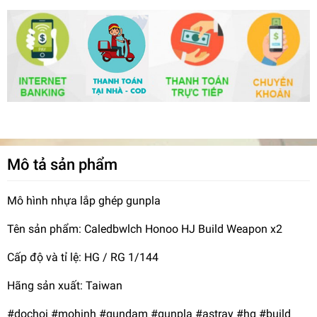
Mô tả sản phẩm
Mô hình nhựa lắp ghép gunpla
Tên sản phẩm: Caledbwlch Honoo HJ Build Weapon x2
Cấp độ và tỉ lệ: HG / RG 1/144
Hãng sản xuất: Taiwan
#dochoi #mohinh #gundam #gunpla #astray #hg #build