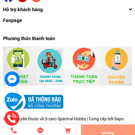
Hỗ trợ khách hàng
Fanpage
Phương thức thanh toán
Mô hình gunpla HG RG 1/144 Caledbwlch Honoo
Build Weapon Astray x2
125.000₫
undefined
© Bản quyền thuộc về
S-zero Spectral Hobby
| Cung cấp bởi
Sapo
Tiến Hành Thanh Toán
Hết hàng