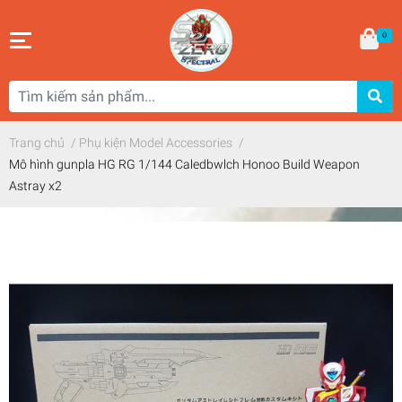
0
Trang chủ
/
Phụ kiện Model Accessories
/
Mô hình gunpla HG RG 1/144 Caledbwlch Honoo Build Weapon
Astray x2