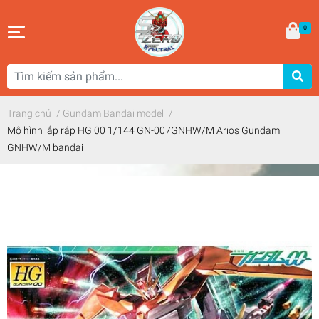
0
Trang chủ
/
Gundam Bandai model
/
Mô hình lắp ráp HG 00 1/144 GN-007GNHW/M Arios Gundam
GNHW/M bandai