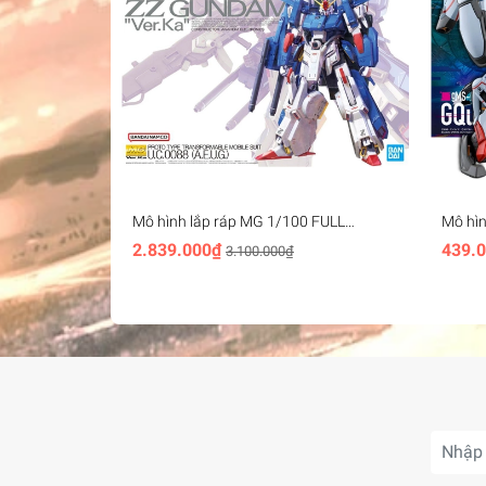
Mô hình lắp ráp MG 1/100 FULL
Mô hì
ARMOR ZZ GUNDAM Ver.Ka Bandai
- band
2.839.000₫
439.
3.100.000₫