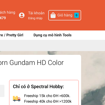
hách hàng
Tài khoản
Giỏ hàng
0
479
Đăng nhập
re / Pretty Girl
Dụng cụ mô hình Tools
corn Gundam HD Color
Chỉ có ở Spectral Hobby:
Freeship 15k cho ĐH >600k.
Freeship 40k cho ĐH >1200k