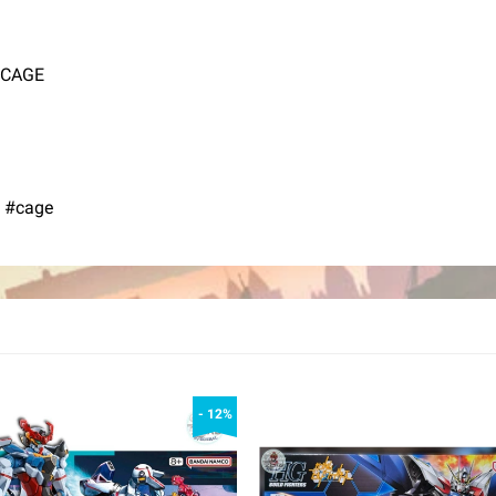
 CAGE
 #cage
- 12%