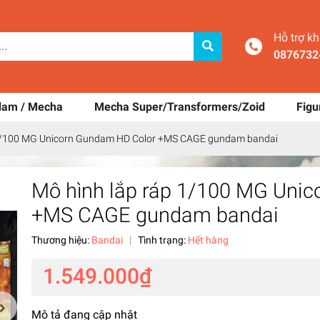
Hỗ trợ k
0876732
dam / Mecha
Mecha Super/Transformers/Zoid
Figu
 1/100 MG Unicorn Gundam HD Color +MS CAGE gundam bandai
Mô hình lắp ráp 1/100 MG Uni
+MS CAGE gundam bandai
Thương hiệu:
Bandai
|
Tình trạng:
Hết hàng
1.549.000₫
Mô tả đang cập nhật