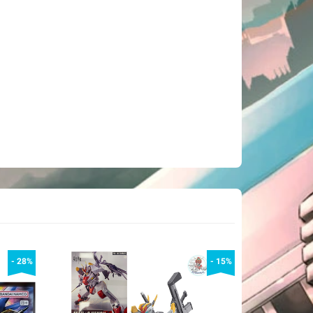
- 28%
- 15%