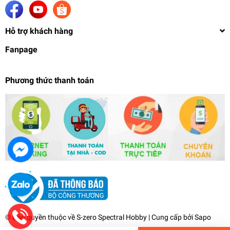
Hỗ trợ khách hàng
Fanpage
Phương thức thanh toán
Máy nén khí sơn mô hình Hobby Mio mini High
Power Desktop Compressor airbrush HM05 Pro
v2
1.449.000₫
undefined
© Bản quyền thuộc về
S-zero Spectral Hobby
| Cung cấp bởi
Sapo