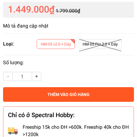
1.449.000₫
1.799.000₫
Mô tả đang cập nhật
Loại:
HM-05 v2.0 + Dây
HM-05 Pro 2.0 + Dây
Số lượng:
-
+
THÊM VÀO GIỎ HÀNG
Chỉ có ở Spectral Hobby:
Freeship 15k cho ĐH >600k. Freeship 40k cho ĐH
>1200k