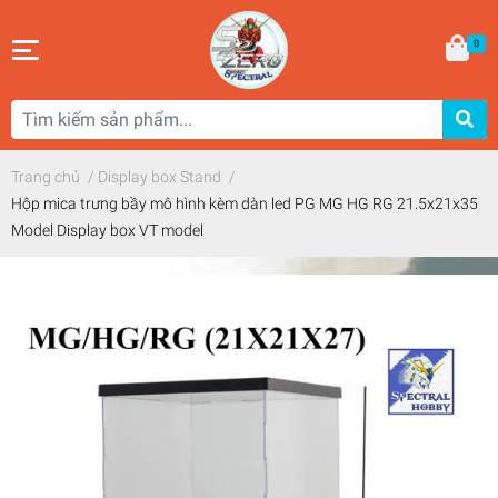
0
Trang chủ
/
Display box Stand
/
Hộp mica trưng bầy mô hình kèm dàn led PG MG HG RG 21.5x21x35
Model Display box VT model