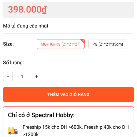
398.000₫
Mô tả đang cập nhật
Size:
MG/HG/RG (21*21*27)
PG (21*21*35cm)
Số lượng:
-
+
THÊM VÀO GIỎ HÀNG
Chỉ có ở Spectral Hobby:
Freeship 15k cho ĐH >600k. Freeship 40k cho ĐH
>1200k