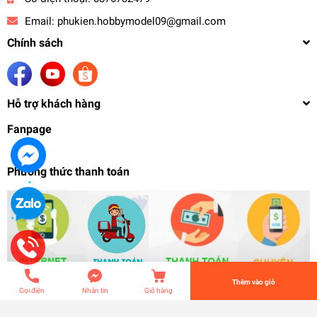
Email:
phukien.hobbymodel09@gmail.com
Chính sách
Hỗ trợ khách hàng
Fanpage
Phương thức thanh toán
Hộp mica trưng bầy mô hình kèm dàn led PG MG
HG RG 21.5x21x35 Model Display box VT model
398.000₫
undefined
Tiến Hành Thanh Toán
Thêm vào giỏ
Gọi điện
Nhắn tin
Giỏ hàng