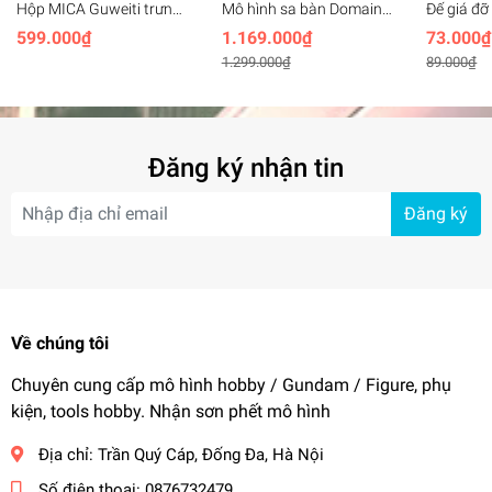
Hộp MICA Guweiti trưng
Mô hình sa bàn Domain
Đế giá đ
bày mô hình với led trần
Base CG Set 10 bộ
stand Wi
599.000₫
1.169.000₫
73.000₫
có cửa mở - display box
gundam Hangar
aerial 1/
1.299.000₫
89.000₫
with light openable door
FLOATIN
effect
Đăng ký nhận tin
Đăng ký
Về chúng tôi
Chuyên cung cấp mô hình hobby / Gundam / Figure, phụ
kiện, tools hobby. Nhận sơn phết mô hình
Địa chỉ:
Trần Quý Cáp, Đống Đa, Hà Nội
Số điện thoại:
0876732479