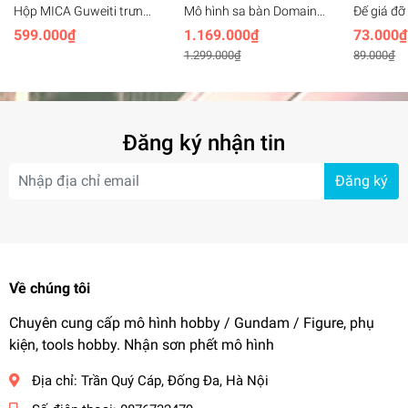
Hộp MICA Guweiti trưng
Mô hình sa bàn Domain
Đế giá đ
bày mô hình với led trần
Base CG Set 10 bộ
stand Wi
599.000₫
1.169.000₫
73.000₫
có cửa mở - display box
gundam Hangar
aerial 1/
1.299.000₫
89.000₫
with light openable door
FLOATIN
effect
Đăng ký nhận tin
Đăng ký
Về chúng tôi
Chuyên cung cấp mô hình hobby / Gundam / Figure, phụ
kiện, tools hobby. Nhận sơn phết mô hình
Địa chỉ:
Trần Quý Cáp, Đống Đa, Hà Nội