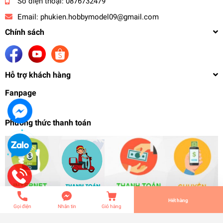
Số điện thoại:
0876732479
Email:
phukien.hobbymodel09@gmail.com
Chính sách
Hỗ trợ khách hàng
Fanpage
Phương thức thanh toán
Hộp box mica bầy mô hình figure gundam - LED
Spotlight Turntable Display Box
1.020.000₫
undefined
Tiến Hành Thanh Toán
Hết hàng
Gọi điện
Nhắn tin
Giỏ hàng