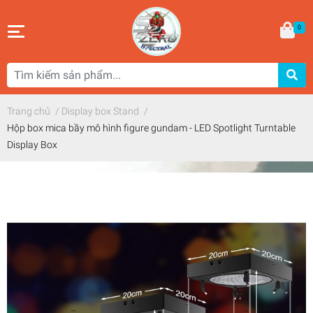
0
Trang chủ
/
Display box Stand
/
Hộp box mica bầy mô hình figure gundam - LED Spotlight Turntable
Display Box