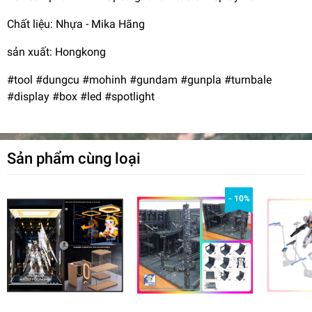
Chất liệu: Nhựa - Mika Hãng
sản xuất: Hongkong
#tool #dungcu #mohinh #gundam #gunpla #turnbale
#display #box #led #spotlight
Sản phẩm cùng loại
- 10%