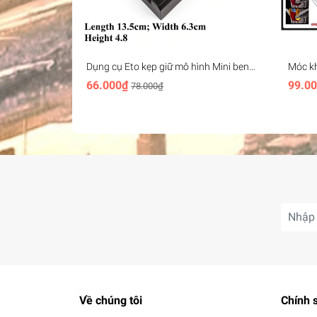
Dụng cụ Eto kẹp giữ mô hình Mini bench
Móc k
vise plastic
Head K
66.000₫
99.0
78.000₫
freedom
Về chúng tôi
Chính 