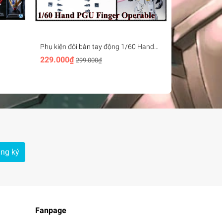
Phụ kiện đôi bàn tay động 1/60 Hands
Nhíp gắp mô 
s
PGU Finger Operable - Power Vest
Tweezers RT-
229.000₫
239.000₫
299.000₫
2
ng ký
Fanpage