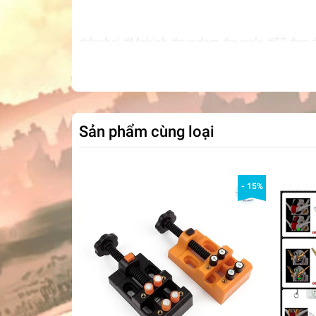
#dochoi #Mohinh #gundam #gunpla #00 #gn #
Sản phẩm cùng loại
- 15%