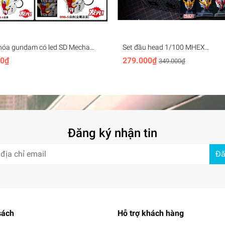
hóa gundam có led SD Mecha
Set đầu head 1/100 MHEX
ey Chain (rx78, unicorn,
HEADMASTER Vajra 04 Barbato
00₫
279.000₫
349.000₫
, aerial,..)
Wolverine - Minerva (+led)
Đăng ký nhận tin
Đă
sách
Hỗ trợ khách hàng