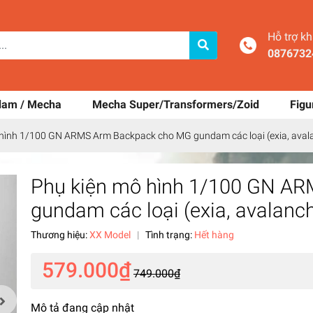
Hỗ trợ k
0876732
dam / Mecha
Mecha Super/Transformers/Zoid
Figu
hình 1/100 GN ARMS Arm Backpack cho MG gundam các loại (exia, avalanc
Phụ kiện mô hình 1/100 GN A
gundam các loại (exia, avalanche
Thương hiệu:
XX Model
|
Tình trạng:
Hết hàng
579.000₫
749.000₫
Mô tả đang cập nhật