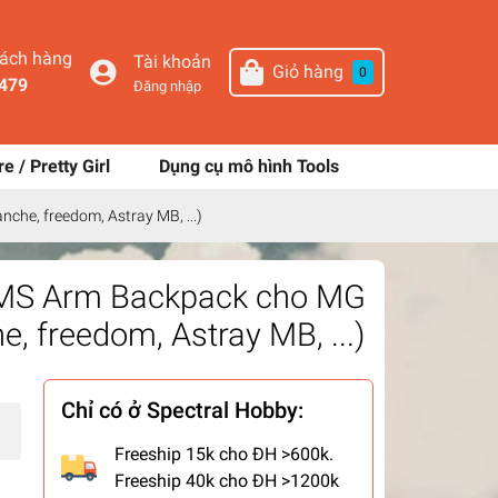
hách hàng
Tài khoản
Giỏ hàng
0
479
Đăng nhập
re / Pretty Girl
Dụng cụ mô hình Tools
he, freedom, Astray MB, ...)
RMS Arm Backpack cho MG
, freedom, Astray MB, ...)
Chỉ có ở Spectral Hobby:
Freeship 15k cho ĐH >600k.
Freeship 40k cho ĐH >1200k