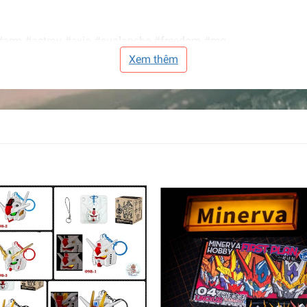
arm #astray #exia #avalanche #freedom #mg
Xem thêm