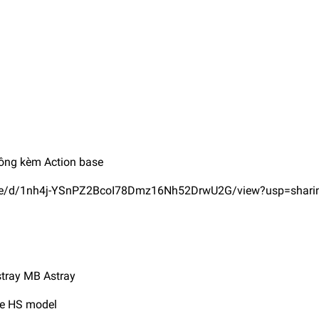
ông kèm Action base
m/file/d/1nh4j-YSnPZ2BcoI78Dmz16Nh52DrwU2G/view?usp=shari
stray MB Astray
he HS model