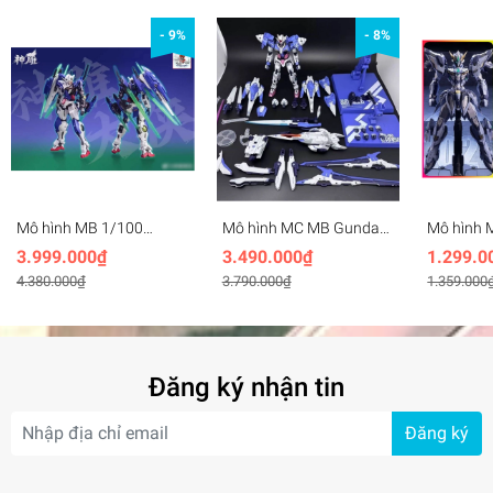
#dochoi #mohinh #gundam #gunpla #MetalMyth
#Barbatos #Dragon #King #Maru #Sirius #Emperor
- 9%
- 8%
Mô hình MB 1/100
Mô hình MC MB Gundam
Mô hình M
Gundam Exia Repair R4 -
00R, XN pack, 7s Raiser
Cangdao 
3.999.000₫
3.490.000₫
1.299.0
Metal Build MC (Hàng
Seven Sword Kanetake
TG02 TIA
4.380.000₫
3.790.000₫
1.359.000
order, inbox)
Ebikawa ver Metal Build
frame
Đăng ký nhận tin
Đăng ký