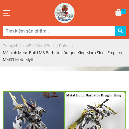
0
Trang chủ
/
MB – Metal Build / Robot
/
Mô hình Metal Build MB Barbatos Dragon King Maru Sirius Emperor -
MM01 MetalMyth