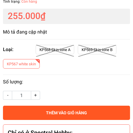
Tình trạng:
Còn hàng
255.000₫
Mô tả đang cập nhật
Loại:
KP568 Skin tone A
KP569 Skin tone B
KP567 white skin
Số lượng:
-
+
THÊM VÀO GIỎ HÀNG
Chỉ có ở Spectral Hobby: