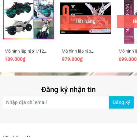
Hết hàng
H
Mô hình lắp ráp 1/12
Mô hình lắp ráp
Mô hình l
Motorcycle Monomer
Kotobukiya SOL Raptor
Kotobuki
189.000₫
979.000₫
699.000
Machine Girl
Megami Device 9 KP475
MAGATSU
Machine Girl
FAG FG08
Đăng ký nhận tin
Đăng ký