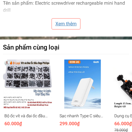
Tên sản phẩm: Electric screwdriver rechargeable mini hand
drill
Sư dụng pin: 4.2V sạc micro-usb
Xem thêm
Hãng sản xuất: komaX
#dungcu #khoan #vanvit #Electric #screwdriver
Sản phẩm cùng loại
#rechargeable #mini #hand #drill
Bộ ốc vít và đai ốc đầu
Sạc nhanh Type C siêu
Dụng cụ E
tròn Philips các cỡ M2
mỏng 65W GAN Gen2
hình Mini
60.000₫
299.000₫
66.000₫
M2.5 M3 M4
Ultra-thin Fast Charging
plastic
78.000₫