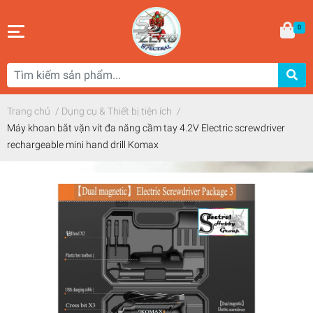
0
Trang chủ
/
Dụng cụ & Thiết bị tiện ích
/
Máy khoan bắt vặn vít đa năng cầm tay 4.2V Electric screwdriver
rechargeable mini hand drill Komax