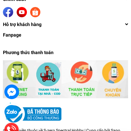
Hỗ trợ khách hàng
Fanpage
Phương thức thanh toán
Máy khoan bắt vặn vít đa năng cầm tay 4.2V
Electric screwdriver rechargeable mini hand drill
Komax
199.000₫
undefined
© Bản quyền thuộc về
S-zero Spectral Hobby
| Cung cấp bởi
Sapo