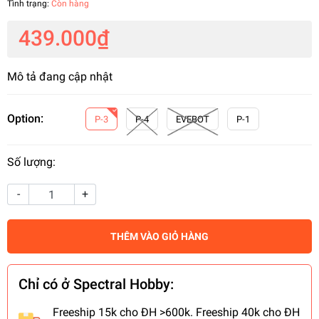
Tình trạng:
Còn hàng
439.000₫
Mô tả đang cập nhật
Option:
P-3
P-4
EVEBOT
P-1
Số lượng:
-
+
THÊM VÀO GIỎ HÀNG
Chỉ có ở Spectral Hobby:
Freeship 15k cho ĐH >600k. Freeship 40k cho ĐH